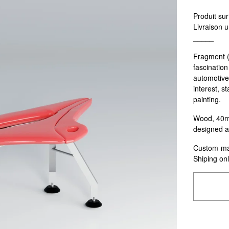
Produit sur
Livraison 
_____
Fragment (0
fascination
automotive
interest, s
painting.
Wood, 40mm
designed an
Custom-mad
Shiping on