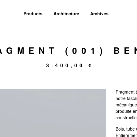
Products
Architecture
Archives
AGMENT (001) BE
3.400,00
€
Fragment (
notre fasci
mécaniques
produite en
constructio
Bois, tube 
Entièrement